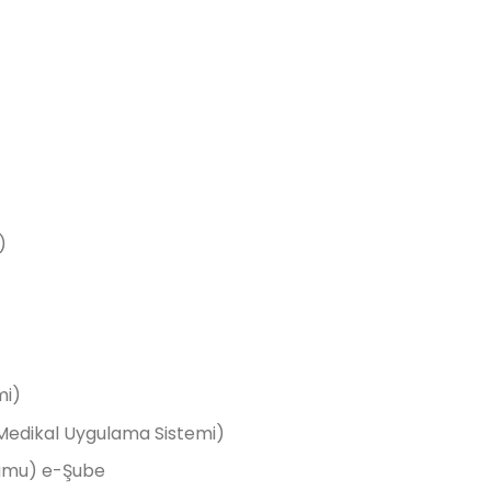
)
mi)
Medikal Uygulama Sistemi)
umu) e-Şube