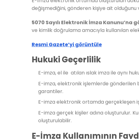
E-İmza elektronik ortamda oluşturulan doküm
değişmediğini, gönderen kişiye ait olduğunu v
5070 Sayılı Elektronik İmza Kanunu’na g
ve kimlik doğrulama amacıyla kullanılan elekt
Resmi Gazete’yi görüntüle
Hukuki Geçerlilik
E-imza, el ile atılan ıslak imza ile aynı huku
E-imza, elektronik işlemlerde gönderilen 
garantiler.
E-imza elektronik ortamda gerçekleşen işle
E-imza gerçek kişiler adına oluşturulur. 
oluşturulabilir.
E-İmza Kullanımının Fayd