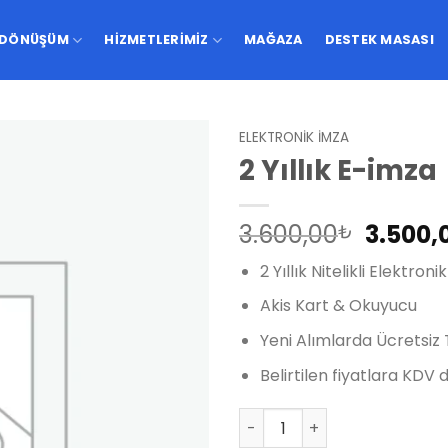
-DÖNÜŞÜM
HIZMETLERIMIZ
MAĞAZA
DESTEK MASASI
ELEKTRONIK İMZA
2 Yıllık E-imza
Add to
wishlist
Orijina
3.600,00
3.500,
₺
fiyat:
2 Yıllık Nitelikli Elektroni
3.600,
Akis Kart & Okuyucu
Yeni Alımlarda Ücretsiz
Belirtilen fiyatlara KDV d
2 Yıllık E-imza adet