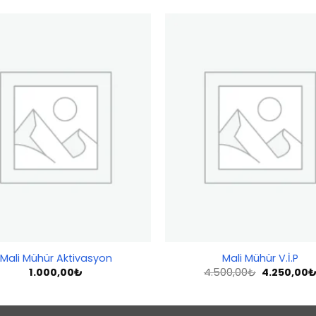
Add to
wishlist
Mali Mühür Aktivasyon
Mali Mühür V.İ.P
Orijinal
1.000,00
₺
4.500,00
₺
4.250,00
fiyat:
4.500,00₺.