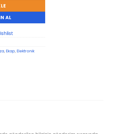
KLE
N AL
shlist
za
,
Ekap
,
Elektronik