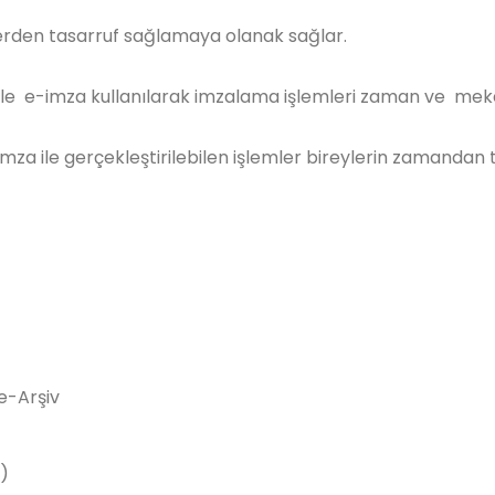
lerden tasarruf sağlamaya olanak sağlar.
ı ile e-imza kullanılarak imzalama işlemleri zaman ve meka
za ile gerçekleştirilebilen işlemler bireylerin zamandan 
e-Arşiv
)