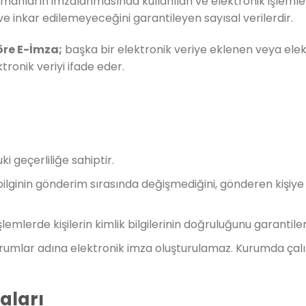
anların imzalanmasında kullanılan ve elektronik işlemler
e inkar edilemeyeceğini garantileyen sayısal verilerdir.
öre E-İmza;
başka bir elektronik veriye eklenen veya elek
ronik veriyi ifade eder.
ki geçerliliğe sahiptir.
bilginin gönderim sırasında değişmediğini, gönderen kişiye
mlerde kişilerin kimlik bilgilerinin doğruluğunu garantiler
Kurumlar adına elektronik imza oluşturulamaz. Kurumda çalı
aları