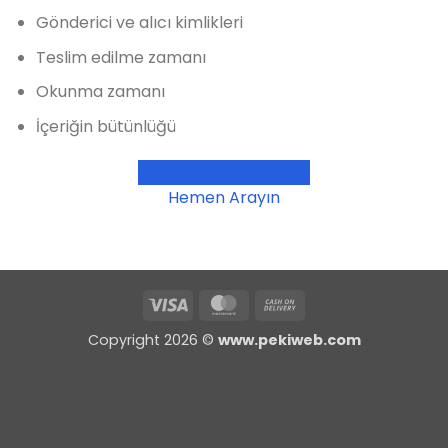
Gönderici ve alıcı kimlikleri
Teslim edilme zamanı
Okunma zamanı
İçeriğin bütünlüğü
Bizimle İletişime Geçin
Hemen Arayın
Visa
MasterCard
Cash
On
Copyright 2026 ©
www.pekiweb.com
Delivery