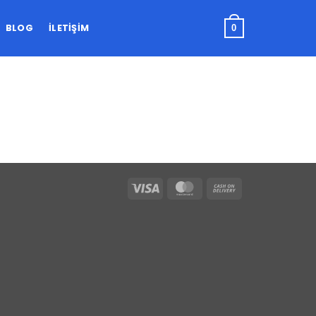
BLOG
İLETIŞIM
0
Visa
MasterCard
Cash
On
Delivery