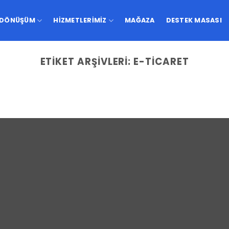
-DÖNÜŞÜM
HIZMETLERIMIZ
MAĞAZA
DESTEK MASASI
ETIKET ARŞIVLERI:
E-TICARET